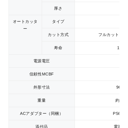
厚さ
オートカッタ
タイプ
ー
カット方式
フルカット、パ
寿命
10
電源電圧
信頼性MCBF
外形寸法
96×1
重量
約0.
ACアダプター（同梱）
PS60
添付品
電源ケ