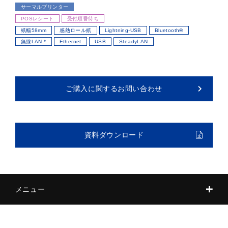
サーマルプリンター
POSレシート
受付順番待ち
紙幅58mm
感熱ロール紙
Lightning-USB
Bluetooth®
無線LAN *
Ethernet
USB
SteadyLAN
ご購入に関するお問い合わせ
資料ダウンロード
メニュー
特長