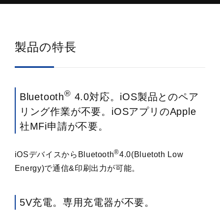
特長
寸法図
製品の特長
仕様
関連コンテンツ
®
Bluetooth
4.0対応。iOS製品とのペア
リング作業が不要。iOSアプリのApple
オプション
社MFi申請が不要。
対応ソフトウェア
®
iOSデバイスからBluetooth
4.0(Bluetoth Low
その他
Energy)で通信&印刷出力が可能。
お問い合わせ
5V充電。専用充電器が不要。