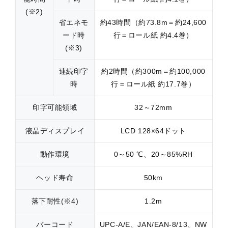
(※2)
省エネモ
約43時間（約73.8m＝約24,600
ード時
行＝ロール紙 約4.4巻）
(※3)
連続印字
約2時間（約300m＝約100,000
時
行＝ロール紙 約17.7巻）
印字可能領域
32～72mm
液晶ディスプレイ
LCD 128×64ドット
動作環境
0～50 ℃、20～85%RH
ヘッド寿命
50km
落下耐性(※4)
1.2m
バーコード
UPC-A/E、JAN/EAN-8/13、NW