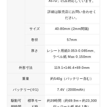
X57D」のみ対応しています。
詳細は販売店にお問い合わせく
ださい。
サイズ
40-80mm (2mm間隔)
巻径
57mm
厚さ
レシート用紙0.053-0.085mm、
ラベル紙 Max 0.150mm
外形寸法
119.1×146.4×69.0mm
重量
約540g（バッテリー含む）
バッテリー(※1)
7.4V（2000mAh）
駆動可
標準モー
約39時間（約69.9m＝約23,300
能時間
ド時
行＝ロール紙 約4.1巻）