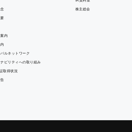
拶
IR資料室
理念
株主総会
概要
所案内
案内
ーバルネットワーク
テナビリティへの取り組み
認証取得状況
公告