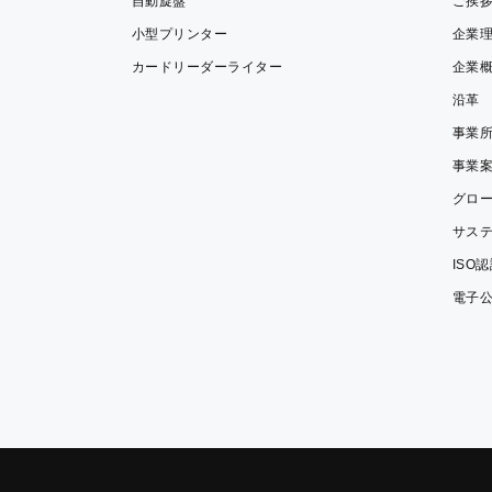
自動旋盤
ご挨
小型プリンター
企業
カードリーダーライター
企業
沿革
事業
事業
グロ
サス
ISO
電子