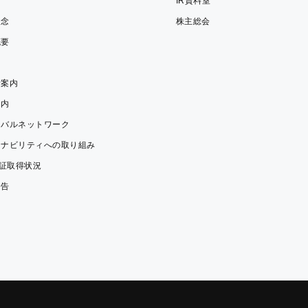
拶
IR資料室
理念
株主総会
概要
所案内
案内
ーバルネットワーク
テナビリティへの取り組み
認証取得状況
公告