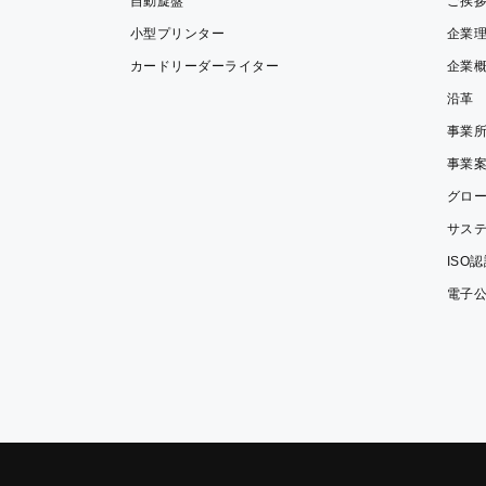
自動旋盤
ご挨
小型プリンター
企業
カードリーダーライター
企業
沿革
事業
事業
グロ
サス
ISO
電子