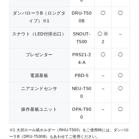
ダンパローラB（ロングタ
DRU-T50
◯
◯
イプ）※1
0B
スナウト（LED付排出口）
SNOUT-
◯ ※
–
T500
2
プレゼンター
PR521-2
◯
◯
4-A
電源基板
PBD-5
–
◯
ニアエンドセンサ
NEU-T50
–
◯
0
操作基板ユニット
OPA-T90
–
◯
0
※1 大径ロール紙ホルダー（RHU-T500）をご使用時には、ダンパロ
ーラB（DRU-T500B）もあわせてご使用ください。