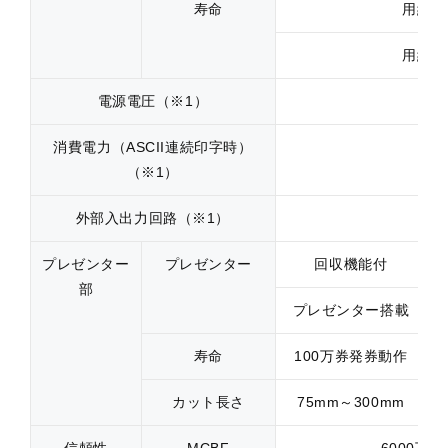
寿命
用紙厚 
用紙厚 
電源電圧（※1）
消費電力（ASCII連続印字時）
（※1）
外部入出力回路（※1）
プレゼンター
プレゼンター
回収機能付
部
プレゼンター搭載
寿命
100万券発券動作
カット長さ
75mm～300mm
信頼性
MCBF
6000万