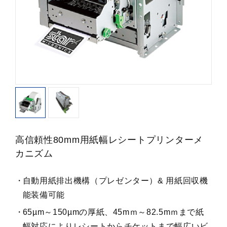
高信頼性80mm用紙幅レシートプリンターメ
カニズム
自動用紙排出機構（プレゼンター）& 用紙回収機
能装備可能
65µm～150µmの厚紙、45mｍ～82.5mｍまで紙
幅対応によりレシートからチケットまで幅広いビ