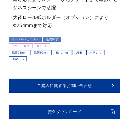
ジネスシーンで活躍
大径ロール紙ホルダー（オプション）により
Φ254mmまで対応
サーマルメカニズム
販売終了
チケット発券
KIOSK
紙幅58mm
紙幅80mm
Ethernet
USB
パラレル
RS232C
ご購入に関するお問い合わせ
資料ダウンロード