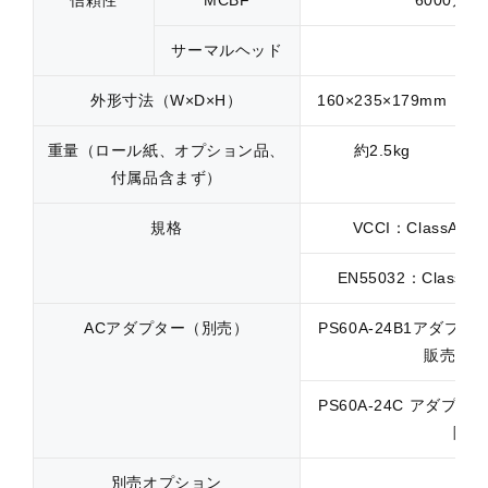
サーマルヘッド
10
外形寸法（W×D×H）
160×235×179mm
重量（ロール紙、オプション品、
約2.5kg
付属品含まず）
規格
VCCI：ClassA、F
EN55032：Class
ACアダプター（別売）
PS60A-24B1アダプタS
販売終了
PS60A-24C アダプタL 
降)
別売オプション