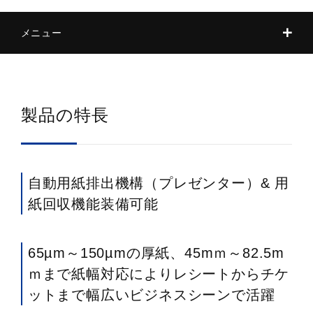
メニュー
特長
寸法図
製品の特長
仕様
オプション
自動用紙排出機構（プレゼンター）& 用
紙回収機能装備可能
その他
お問い合わせ
65µm～150µmの厚紙、45mｍ～82.5m
ｍまで紙幅対応によりレシートからチケ
ットまで幅広いビジネスシーンで活躍