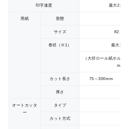
印字速度
最大220m
用紙
形態
サイズ
82.5±
巻径（※1）
最大150
（大径ロール紙ホルダー
mm）
カット長さ
75～300mm
厚さ
オートカッタ
タイプ
ー
カット方式