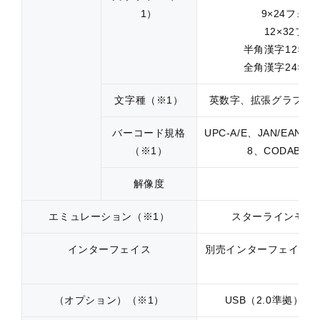
1）
9×24フォン
12×32フォ
半角漢字12×24
全角漢字24×24
文字種（※1）
英数字、拡張グラフィッ
バーコード規格
UPC-A/E、JAN/EAN-
（※1）
8、CODABAR
解像度
8ド
エミュレーション（※1）
スターラインモード
インターフェイス
別売インターフェイス：シ
（オプション）（※1）
USB（2.0準拠）、Eth