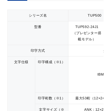
シリーズ名
TUP500（
型番
TUP592-24J1
（プレゼンター搭
載モデル）
印字方式
ダイ
文字仕様
印字構成（※1）
英
IBMグ
半
全
印字桁数（※1）
最大53桁（12×24
文字サイズ（※
ANK：12×24