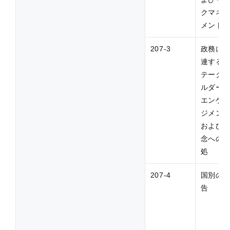
クマネ
メント
207-3
政務に
連する
テーク
ルダー
エンゲ
ジメン
および
念への
処
207-4
国別の
告