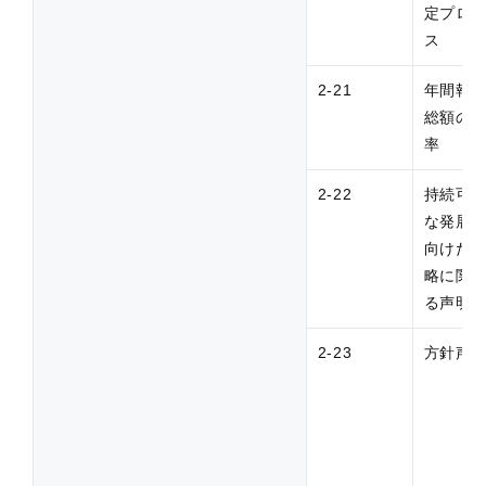
定プロ
ス
2-21
年間報
総額の
率
2-22
持続可
な発展
向けた
略に関
る声明
2-23
方針声