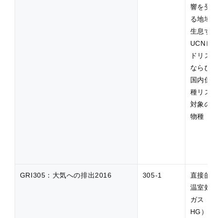
響を受
る地域
生息する
UCNレ
ドリス
ならび
国内保
種リス
対象の
物種
GRI305：大気への排出2016
305-1
直接的
温室効
ガス（G
HG）排