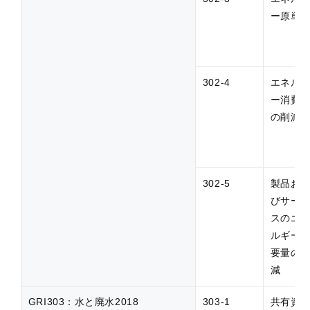
ー原単
302-4
エネル
ー消費
の削減
302-5
製品お
びサー
スのエ
ルギー
要量の
減
GRI303：水と廃水2018
303-1
共有資