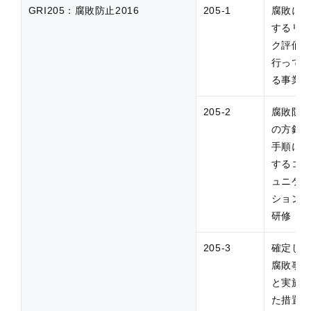
GRI205：腐敗防止2016
205-1
腐敗に
するリ
ク評価
行って
る事業
205-2
腐敗防
の方針
手順に
するコ
ュニケ
ション
研修
205-3
確定し
腐敗事
と実施
た措置