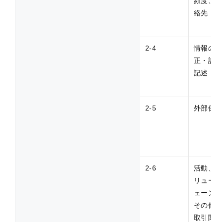
頻度、
絡先
2-4
情報の
正・訂
記述
2-5
外部保
2-6
活動、
リュー
ェーン
その他
取引関