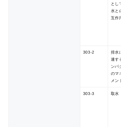
として
水との
互作用
303-2
排水に
連する
ンパク
のマネ
メント
303-3
取水