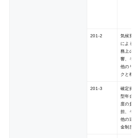
201-2
気候変
による
務上の
響、そ
他のリ
クと機
201-3
確定拠
型年金
度の負
担、そ
他の退
金制度