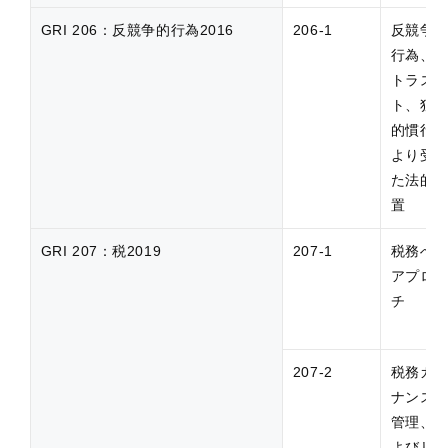
GRI 206：反競争的行為2016
206-1
反競争
行為、
トラス
ト、独
的慣行
より受
た法的
置
GRI 207：税2019
207-1
税務へ
アプロ
チ
207-2
税務ガ
ナンス
管理、
よびリ