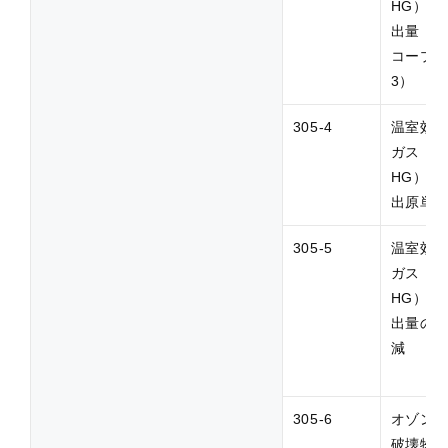
HG）排
出量（
コープ
3）
305-4
温室効
ガス（G
HG）排
出原単
305-5
温室効
ガス（G
HG）排
出量の
減
305-6
オゾン
破壊物