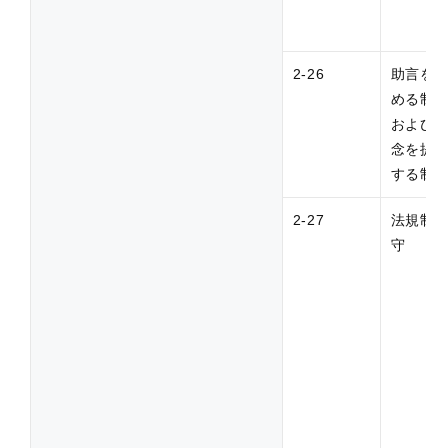
2-26
助言を
める制
および
念を提
する制
2-27
法規制
守