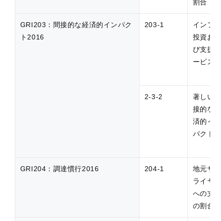
割合
GRI203：間接的な経済的インパク
203-1
インフ
ト2016
投資お
び支援
ービス
2-3-2
著しい
接的な
済的イ
パクト
GRI204：調達慣行2016
204-1
地元サ
ライヤ
への支
の割合