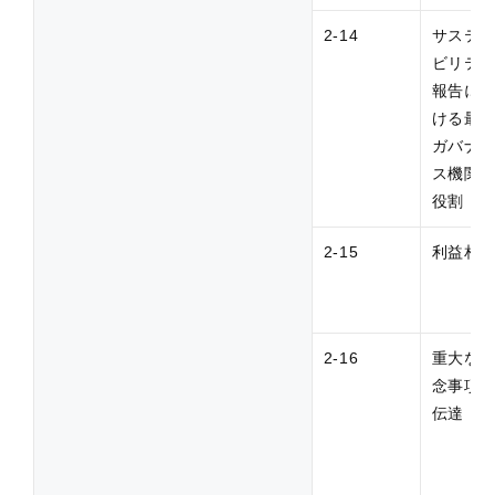
2-14
サステ
ビリテ
報告に
ける最
ガバナ
ス機関
役割
2-15
利益相
2-16
重大な
念事項
伝達