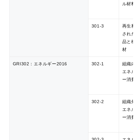
ル材料
301-3
再生利
された
品と梱
材
GRI302：エネルギー2016
302-1
組織内
エネル
ー消費
302-2
組織外
エネル
ー消費
302-3
エネル