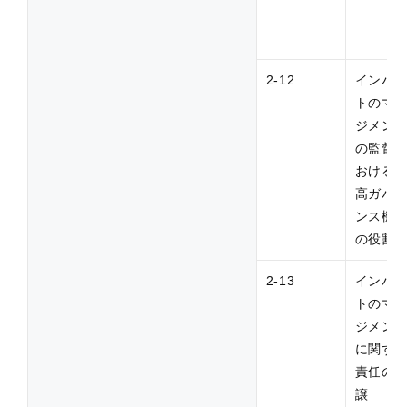
2-12
インパ
トのマ
ジメン
の監督
おける
高ガバ
ンス機
の役割
2-13
インパ
トのマ
ジメン
に関す
責任の
譲