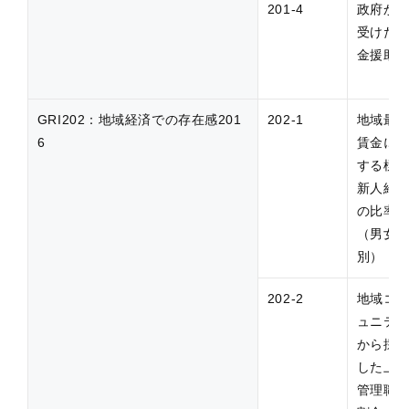
201-4
政府か
受けた
金援助
GRI202：地域経済での存在感201
202-1
地域最
6
賃金に
する標
新人給
の比率
（男女
別）
202-2
地域コ
ュニテ
から採
した上
管理職