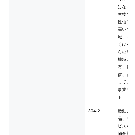
はない
生物多
性価値
高い地
域、も
くはそ
らの隣
地域に
有、賃
借、管
してい
事業サ
ト
304-2
活動、
品、サ
ビスが
物多様