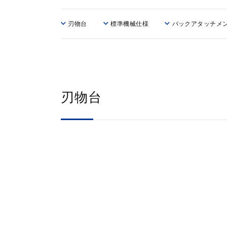
刃物台
標準機械仕様
バックアタッチメ
刃物台