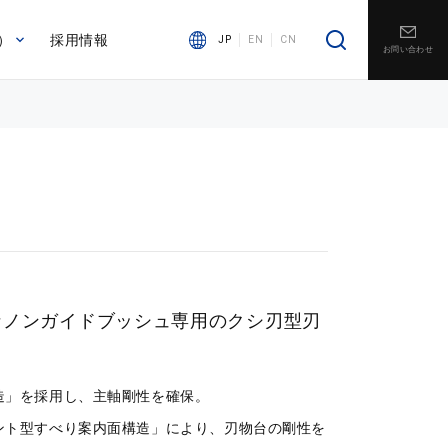
）
採用情報
JP
EN
CN
お問い合わせ
なノンガイドブッシュ専用のクシ刃型刃
造」を採用し、主軸剛性を確保。
ント型すべり案内面構造」により、刃物台の剛性を