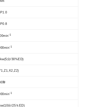
6mm
 P1.0
 P0.8
-1
00min
-1
000min
.2kw(5分/30%ED)
Y1,Z1,X2,Z2)
制御
-1
000min
7kw(10分/25％ED)