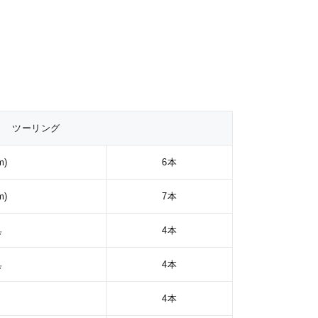
ツーリング
m)
6本
m)
7本
具
4本
具
4本
4本