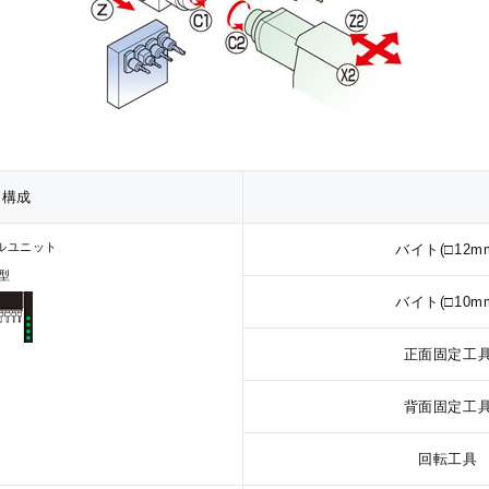
台構成
ルユニット
バイト(□12m
型
バイト(□10m
正面固定工
背面固定工
回転工具