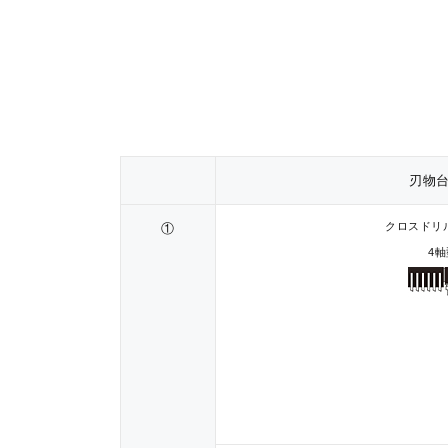
刃物
クロスドリ
①
4軸