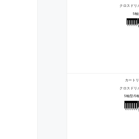
クロスドリ
5軸
カート
クロスドリ
5軸型/5