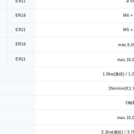
ER11
ø 
ER16
M6 ×
ER11
M5 ×
ER16
max.6,0
ER11
max.10,
1.0kw(連続) / 1
35m/min(X1,
C軸
max.10,
2.2kw(連続) / 3.