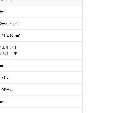
0mm
(max.55mm)
/ 7本(□10mm)
定工具：4本
定工具：4本
2mm
 P1.5
：OP含む
7mm