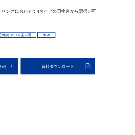
ーリングに合わせて4タイプの刃物台から選択が可
主軸筒 すべり案内面
NGB
わせ
資料ダウンロード