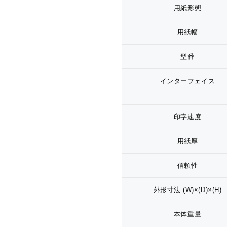
用紙形態
用紙幅
型番
インターフェイス
印字速度
用紙厚
信頼性
外形寸法 (W)×(D)×(H)
本体重量