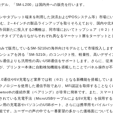
用モデル、「SM-L200」は国内外への販売を行います。
ンやタブレット端末を利用した決済およびPOSシステム等）市場にいち
を含む、2～4インチの製品ラインアップを取りそろえており、国内や
今回新たに投入する2機種は、同市場においてトップシェア（※２）
ンチタイプでありながらそれぞれ異なるマーケット層をターゲットと
国内のみで販売しているSM-S210iの海外向けモデルとして市場投入し
シェアを誇る「SM-S210i」のコンパクト性、軽量性、高いデザイン性
ル通信よりも汎用性の高いUSB通信をサポートします。さらに、従来は
が、プリンター本体に自動検知機能を搭載したことでパネル操作が不
oth4.0通信や5V充電など業界では初（※2）となる新機能を搭載しています。B
y(BLE)テクノロジーを使用した通信手段であり、MFi認証を取得することなくiOS
uetoothの接続作業（ペアリング）が非常に簡単です。また、スマ
れている充電手法（MicroUSBケーブルによる5V充電）を採用す
ン用の充電器やパソコンのUSBポート、さらには携帯用モバイルバ
能です。ユーザーの声の中でも一番要望の多かった価格面についても