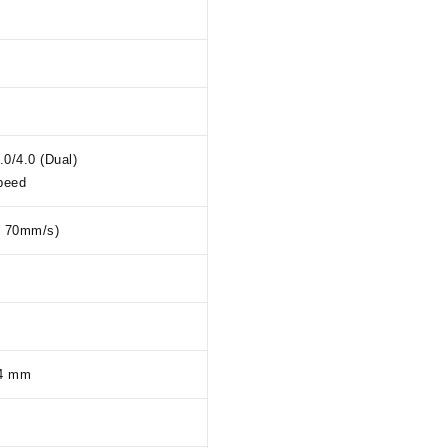
.0/4.0 (Dual)
peed
70mm/s)
44 mm