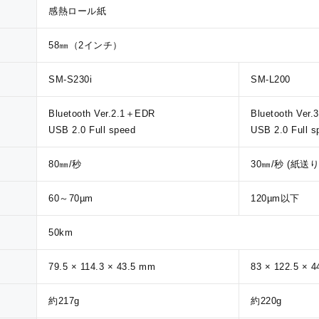
感熱ロール紙
58㎜（2インチ）
SM-S230i
SM-L200
Bluetooth Ver.2.1＋EDR
Bluetooth Ver.3
USB 2.0 Full speed
USB 2.0 Full s
80㎜/秒
30㎜/秒 (紙送り 
60～70µm
120µm以下
50km
79.5 × 114.3 × 43.5 mm
83 × 122.5 × 
約217g
約220g