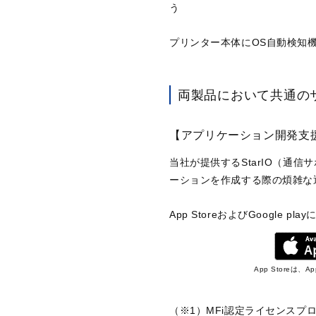
う
プリンター本体にOS自動検知
両製品において共通の
【アプリケーション開発支
当社が提供するStarIO（通信サ
ーションを作成する際の煩雑な
App StoreおよびGoogle p
App Storeは、A
（※1）MFi認定ライセンスプ