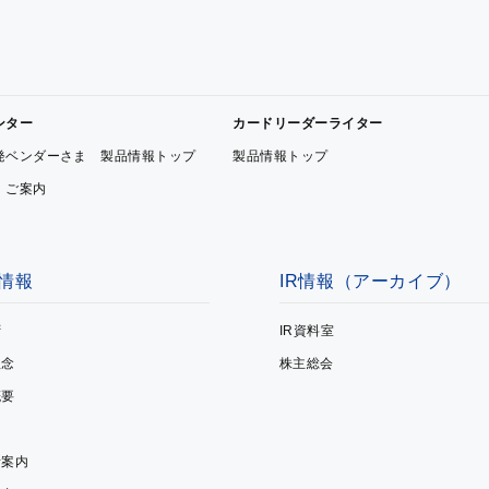
ンター
カードリーダーライター
発ベンダーさま 製品情報トップ
製品情報トップ
 ご案内
情報
IR情報（アーカイブ）
拶
IR資料室
理念
株主総会
概要
所案内